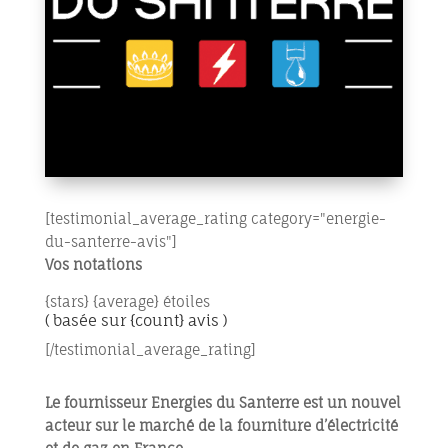
[testimonial_average_rating category="energie-
du-santerre-avis"]
Vos notations
{stars} {average} étoiles
( basée sur {count} avis )
[/testimonial_average_rating]
Le fournisseur Energies du Santerre est un nouvel
acteur sur le marché de la fourniture d’électricité