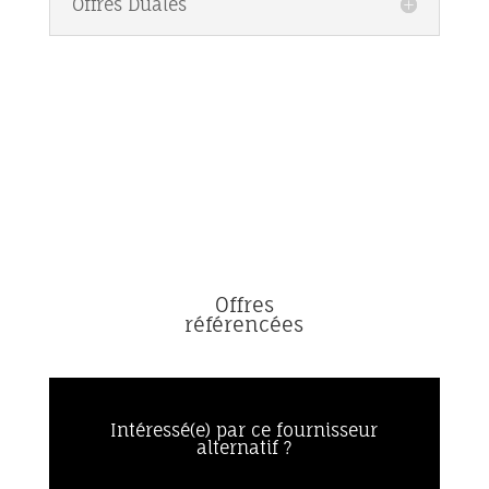
Offres Duales
Offres
référencées
Intéressé(e) par ce fournisseur
alternatif ?