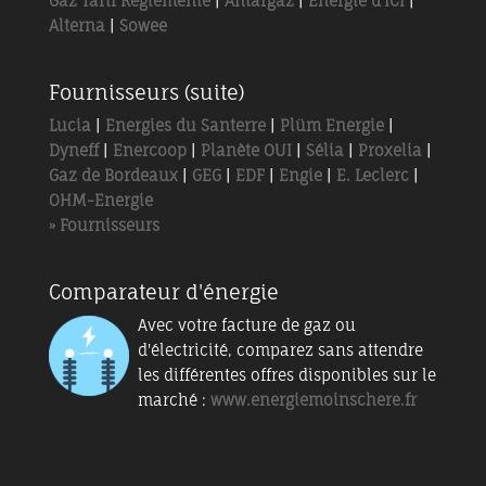
Gaz Tarif Réglementé
|
Antargaz
|
Energie d'ICI
|
Alterna
|
Sowee
Fournisseurs (suite)
Lucia
|
Energies du Santerre
|
Plüm Energie
|
Dyneff
|
Enercoop
|
Planète OUI
|
Sélia
|
Proxelia
|
Gaz de Bordeaux
|
GEG
|
EDF
|
Engie
|
E. Leclerc
|
OHM-Energie
» Fournisseurs
Comparateur d'énergie
Avec votre facture de gaz ou
d'électricité, comparez sans attendre
les différentes offres disponibles sur le
marché :
www.energiemoinschere.fr