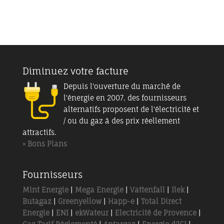
Diminuez votre facture
Depuis l'ouverture du marché de
l'énergie en 2007, des fournisseurs
alternatifs proposent de l'électricité et
/ ou du gaz à des prix réellement
attractifs.
» Bons Plans
Fournisseurs
Mint Energie
|
Mega Energie
|
Vattenfall
|
Ilek
|
Butagaz
|
Greenyellow
|
Happ-e
|
Total Direct
Energie
|
ENI
|
ekWateur
|
Electricité de Provence
|