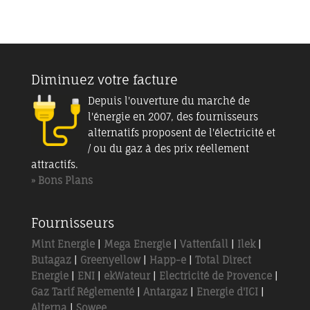
Diminuez votre facture
Depuis l'ouverture du marché de
l'énergie en 2007, des fournisseurs
alternatifs proposent de l'électricité et
/ ou du gaz à des prix réellement
attractifs.
» Bons Plans
Fournisseurs
Mint Energie
|
Mega Energie
|
Vattenfall
|
Ilek
|
Butagaz
|
Greenyellow
|
Happ-e
|
Total Direct
Energie
|
ENI
|
ekWateur
|
Electricité de Provence
|
Gaz Tarif Réglementé
|
Antargaz
|
Energie d'ICI
|
Alterna
|
Sowee