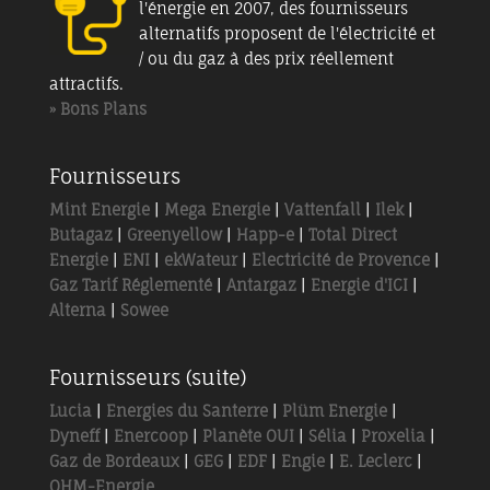
l'énergie en 2007, des fournisseurs
alternatifs proposent de l'électricité et
/ ou du gaz à des prix réellement
attractifs.
» Bons Plans
Fournisseurs
Mint Energie
|
Mega Energie
|
Vattenfall
|
Ilek
|
Butagaz
|
Greenyellow
|
Happ-e
|
Total Direct
Energie
|
ENI
|
ekWateur
|
Electricité de Provence
|
Gaz Tarif Réglementé
|
Antargaz
|
Energie d'ICI
|
Alterna
|
Sowee
Fournisseurs (suite)
Lucia
|
Energies du Santerre
|
Plüm Energie
|
Dyneff
|
Enercoop
|
Planète OUI
|
Sélia
|
Proxelia
|
Gaz de Bordeaux
|
GEG
|
EDF
|
Engie
|
E. Leclerc
|
OHM-Energie