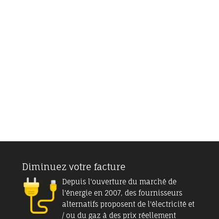
Électricité :
-35%
sur
les heures creuses
Détail
|
Fournisseur
|
Ouvrir compteur
Diminuez votre facture
Depuis l'ouverture du marché de
l'énergie en 2007, des fournisseurs
alternatifs proposent de l'électricité et
/ ou du gaz à des prix réellement