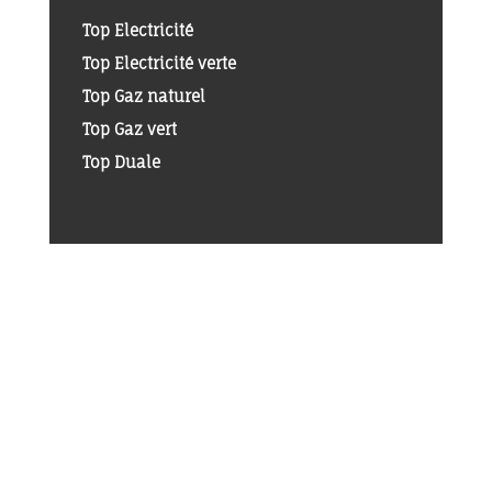
Top Electricité
Top Electricité verte
Top Gaz naturel
Top Gaz vert
Top Duale
ELECTRICITÉ
OFFRE Vattenfall
De l’électricité
renouvelable
neutre
en carbone
.
-10%