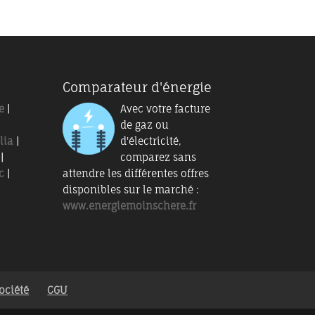
Comparateur d'énergie
e
|
Avec votre facture
de gaz ou
lia
|
d'électricité,
|
comparez sans
c
|
attendre les différentes offres
disponibles sur le marché :
www.energiemoinschere.fr
ociété
CGU