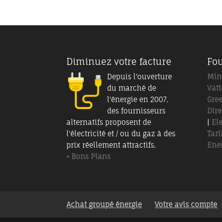
Diminuez votre facture
Fou
Depuis l'ouverture
Min
du marché de
Vatt
l'énergie en 2007,
Gre
des fournisseurs
Dire
alternatifs proposent de
|
El
l'électricité et / ou du gaz à des
Tari
prix réellement attractifs.
Ener
» Bons Plans
Achat groupé énergie
Votre avis compte