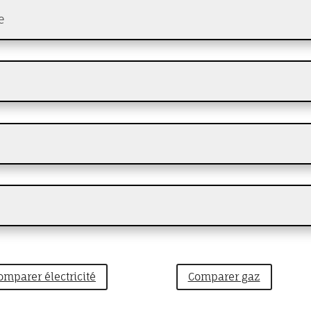
e
omparer électricité
Comparer gaz