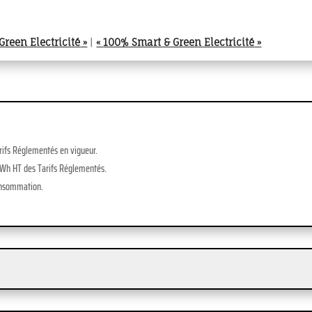
Green Electricité
»
|
«
100% Smart & Green Electricité
»
arifs Réglementés en vigueur.
kWh HT des Tarifs Réglementés.
onsommation.