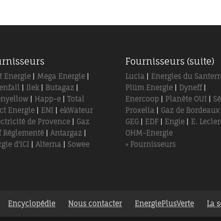
rnisseurs
Fournisseurs (suite)
t Energie
|
Mega Energie
|
Lucia
|
Energies du Santerr
enfall
|
Ilek
|
Butagaz
|
Plüm Energie
|
Dyneff
|
enyellow
|
Happ-e
|
Total
Enercoop
|
Planète OUI
|
Sé
ct Energie
|
ENI
|
ekWateur
Proxelia
|
Gaz de Bordeaux
ectricité de Provence
|
Gaz
GEG
|
EDF
|
Engie
|
E. Lecler
f Réglementé
|
Antargaz
|
OHM-Energie
gie d'ICI
|
Alterna
|
Sowee
» Fournisseurs
Encyclopédie
Nous contacter
EnergiePlusVerte
La s